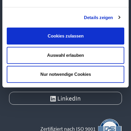
Kontakt-Center
Details zeigen
Lösungen
Cookies zulassen
HISinOne
Hochschul-ERP
Auswahl erlauben
Business Intelligence
Nur notwendige Cookies
HIS-SaaS
LinkedIn
Zertifiziert nach ISO 9001