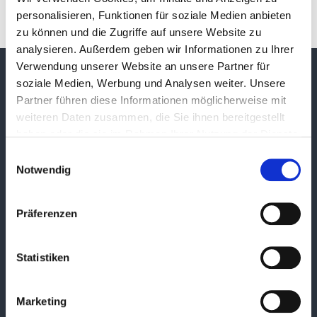
personalisieren, Funktionen für soziale Medien anbieten
zu können und die Zugriffe auf unsere Website zu
analysieren. Außerdem geben wir Informationen zu Ihrer
Verwendung unserer Website an unsere Partner für
soziale Medien, Werbung und Analysen weiter. Unsere
HIS eG – Das Softwarehaus der
Partner führen diese Informationen möglicherweise mit
Hochschulen.
weiteren Daten zusammen, die Sie ihnen bereitgestellt
haben oder die sie im Rahmen Ihrer Nutzung der Dienste
gesammelt haben.
Einwilligungsauswahl
Notwendig
Kontakt
HIS Hochschul-Informations-System eG
Präferenzen
Goseriede 9
30159 Hannover
Statistiken
Telefon
+49 (0)511 1220 0
Fax
+49 (0)511 1220 -250 / -160
E-Mail
info@his.de
Marketing