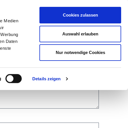
Cookies zulassen
Karriere
HIS eG
Mein HIS
le Medien
infache Sprache
ir
Auswahl erlauben
, Werbung
ren Daten
ienste
Nur notwendige Cookies
g
Details zeigen