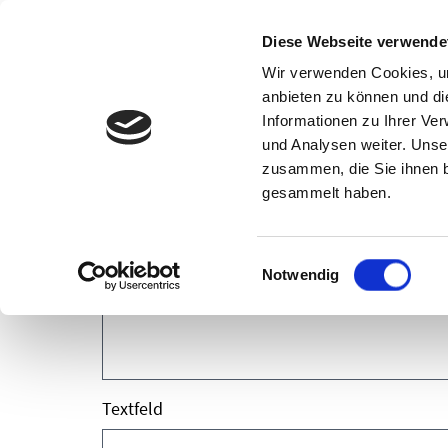
Diese Webseite verwende
Lösungen
Wir verwenden Cookies, um
anbieten zu können und di
Informationen zu Ihrer Ve
Start
Start
und Analysen weiter. Unse
zusammen, die Sie ihnen b
Oops, an error occurred! Request: 8acc2683e9
gesammelt haben.
Ihre Kontaktdaten
Einwilligungsauswahl
Notwendig
Textfeld
Textfeld