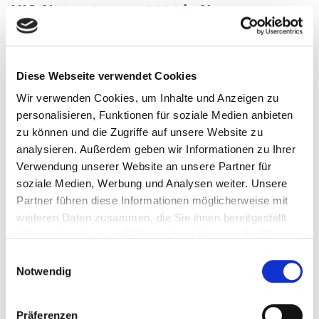
HIS-Nutzertagung 2026 in Neuss
Diese Webseite verwendet Cookies
Wir verwenden Cookies, um Inhalte und Anzeigen zu
personalisieren, Funktionen für soziale Medien anbieten
zu können und die Zugriffe auf unsere Website zu
analysieren. Außerdem geben wir Informationen zu Ihrer
Verwendung unserer Website an unsere Partner für
soziale Medien, Werbung und Analysen weiter. Unsere
Partner führen diese Informationen möglicherweise mit
weiteren Daten zusammen, die Sie ihnen bereitgestellt
haben oder die sie im Rahmen Ihrer Nutzung der Dienste
gesammelt haben.
Zur diesjährigen Tagung zum Prüfungs- und
Einwilligungsauswahl
Notwendig
Veranstaltungsmanagement kamen über
500 Teilnehmende aus den
Präferenzen