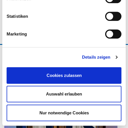
Das Release 2026.06 ist jetzt zum Download
verfügbar.
Statistiken
...mehr
Marketing
26.05.2026
Details zeigen
Austausch, Impulse und Perspektiven:
HIS-Nutzertagung 2026 in Neuss
Cookies zulassen
Auswahl erlauben
Nur notwendige Cookies