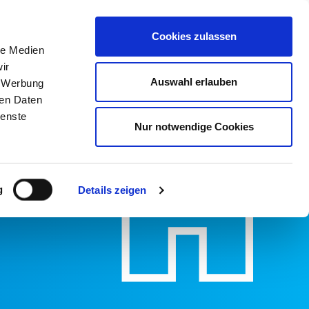
Cookies zulassen
Karriere
HIS eG
Mein HIS
le Medien
infache Sprache
ir
Auswahl erlauben
, Werbung
ren Daten
ienste
Nur notwendige Cookies
g
Details zeigen