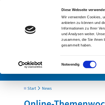
Diese Webseite verwende
Lösungen
Wir verwenden Cookies, um
anbieten zu können und di
Informationen zu Ihrer Ve
und Analysen weiter. Unse
Aktuelles
zusammen, die Sie ihnen b
gesammelt haben.
Bleiben Sie auf dem Laufenden und e
Einwilligungsauswahl
Notwendig
Release über unsere Veranstaltungen bi
Start
News
Online-Themenwoch