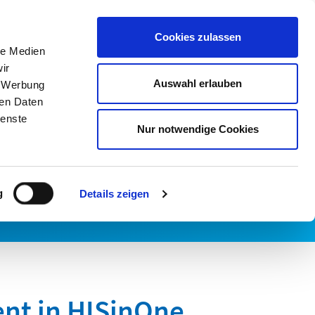
Cookies zulassen
Karriere
HIS eG
Mein HIS
le Medien
infache Sprache
ir
Auswahl erlauben
, Werbung
ren Daten
ienste
Nur notwendige Cookies
r Hochschulen. Vom anstehenden
g
Details zeigen
torys.
t in HISinOne