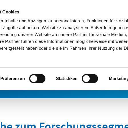
t Cookies
News
Events & Schulungen
 Inhalte und Anzeigen zu personalisieren, Funktionen für sozia
E
e Zugriffe auf unsere Website zu analysieren. Außerdem geben w
rwendung unserer Website an unsere Partner für soziale Medien
re Partner führen diese Informationen möglicherweise mit weite
ereitgestellt haben oder die sie im Rahmen Ihrer Nutzung der D
rfahren Sie alle News über das Softwarehaus de
Präferenzen
Statistiken
Marketin
s hin zu aktuellen Zertifizierungen oder Erfolgss
e zum Forschungssegmen