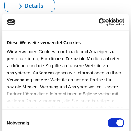
Details
#26135
HISinOne-STU Studenten-Meldeverfahren mit
HISinOne - Theorie und laufender Betrieb
Diese Webseite verwendet Cookies
Wir verwenden Cookies, um Inhalte und Anzeigen zu
Online
personalisieren, Funktionen für soziale Medien anbieten
03.12.2026
zu können und die Zugriffe auf unsere Website zu
1. Tag 09:00-13:00 Uhr
analysieren. Außerdem geben wir Informationen zu Ihrer
Verwendung unserer Website an unsere Partner für
soziale Medien, Werbung und Analysen weiter. Unsere
Details
Partner führen diese Informationen möglicherweise mit
weiteren Daten zusammen, die Sie ihnen bereitgestellt
haben oder die sie im Rahmen Ihrer Nutzung der Dienste
#26144 | Schulung
gesammelt haben.
Einwilligungsauswahl
HISinOne-EXA Zeiträume
Notwendig
Online