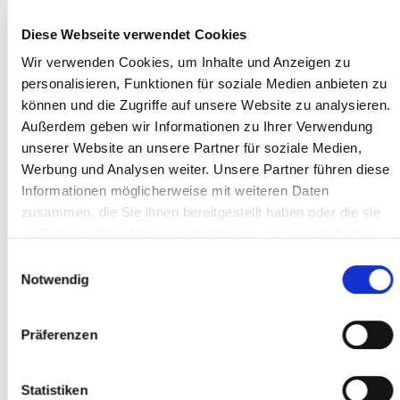
Rechnungsformaten (z.B.
Diese Webseite verwendet Cookies
XRechnung und ZUGFeRD)
Wir verwenden Cookies, um Inhalte und Anzeigen zu
Import von Belegen auch mit
personalisieren, Funktionen für soziale Medien anbieten zu
Begleitdokumenten
können und die Zugriffe auf unsere Website zu analysieren.
Außerdem geben wir Informationen zu Ihrer Verwendung
Visualisierung von importierten
unserer Website an unsere Partner für soziale Medien,
X-Rechnungen
Werbung und Analysen weiter. Unsere Partner führen diese
Informationen möglicherweise mit weiteren Daten
Erkennung und Anzeige von
zusammen, die Sie ihnen bereitgestellt haben oder die sie
identischen, bereits gebuchten
im Rahmen Ihrer Nutzung der Dienste gesammelt haben.
Belegen (Dubletten)
Einwilligungsauswahl
vorhandenen
Notwendig
Zahlungspartnern in den
Stammdaten
Präferenzen
hochschuleigenen Leitweg-Ids
und Ausgabe von Warnungen
Statistiken