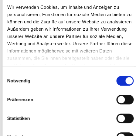
Eingangsrechnungen
Wir verwenden Cookies, um Inhalte und Anzeigen zu
Strategien und Unterschiede zur
personalisieren, Funktionen für soziale Medien anbieten zu
analogen Belegbearbeitung
können und die Zugriffe auf unsere Website zu analysieren.
Außerdem geben wir Informationen zu Ihrer Verwendung
Features zur digitalen
unserer Website an unsere Partner für soziale Medien,
Bearbeitung und Prüfung von
Werbung und Analysen weiter. Unsere Partner führen diese
elektronischen
Informationen möglicherweise mit weiteren Daten
Eingangsrechnungen in FSV
zusammen, die Sie ihnen bereitgestellt haben oder die sie
Import
im Rahmen Ihrer Nutzung der Dienste gesammelt haben.
Einwilligungsauswahl
Organisation und Kontierung
Notwendig
Prüfung und Feststellung
Präferenzen
Buchen
Systemvoraussetzungen und
Statistiken
grundlegende Aufgaben zur
Einrichtung und Umsetzung