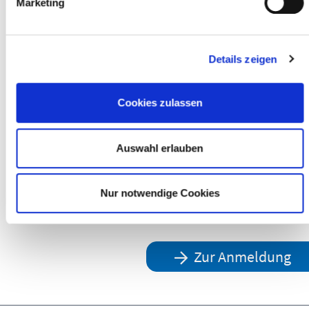
Marketing
Archivierung von elektronischen
Belegen und Blick auf Verfahren
zur DMS-Anbindung
Details zeigen
Anwendungsbeispiele live am
System
Cookies zulassen
Voraussetzungen
Keine
Auswahl erlauben
Teilnahmegebühr
565,00 €, zzgl. gesetzl. USt.
Nur notwendige Cookies
Veranstaltungsform
Online-Veranstaltung
Zur Anmeldung